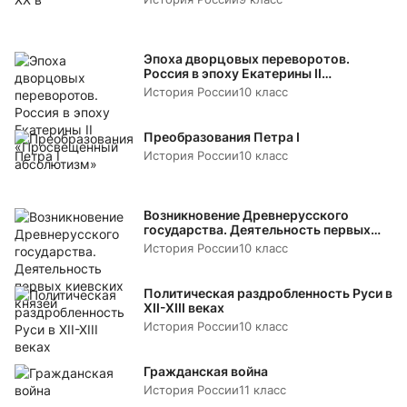
Эпоха дворцовых переворотов.
Россия в эпоху Екатерины II
«Просвещенный абсолютизм»
История России
10 класс
Преобразования Петра I
История России
10 класс
Возникновение Древнерусского
государства. Деятельность первых
киевских князей
История России
10 класс
Политическая раздробленность Руси в
XII-XIII веках
История России
10 класс
Гражданская война
История России
11 класс