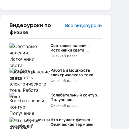
Видеоуроки по
Все видеоуроки
физике
Световые явления.
Источники света.
Распространение света
Физика
8 класс
Работа и мощность
электрического тока.
Работа тока
Физика
8 класс
Колебательный контур.
Получение
электромагнитных
Физика
9 класс
колебаний
Что изучает физика.
Физические термины