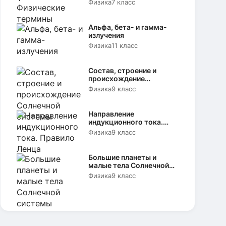
Физика
7 класс
Альфа, бета- и гамма-
излучения
Физика
11 класс
Состав, строение и
происхождение
Солнечной системы
Физика
9 класс
Направление
индукционного тока.
Правило Ленца
Физика
9 класс
Большие планеты и
малые тела Солнечной
системы
Физика
9 класс