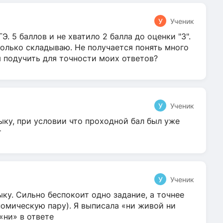
У
Ученик
Э. 5 баллов и не хватило 2 балла до оценки "3".
олько складываю. Не получается понять много
я подучить для точности моих ответов?
У
Ученик
ыку, при условии что проходной бал был уже
т
У
Ученик
ку. Сильно беспокоит одно задание, а точнее
омическую пару). Я выписала «ни живой ни
 «ни» в ответе