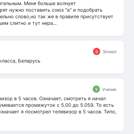
гательным. Меня больше волнует
ят нужно поставить союз "а" и подобрать
ельно слово,но так же в правиле присутствует
м слитно и тут нера...
Э
Эллиот
класса, Беларусь
У
Ученик
зор в 5 часов. Означает, смотреть я начал
умевается промежуток с 5.00 до 5.059. То есть
 означает я посмотрел телевизор в 5 часов. Типо,