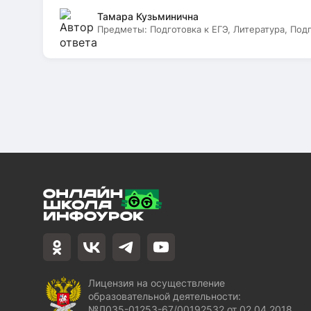
Тамара Кузьминична
Предметы:
Подготовка к ЕГЭ, Литература, Под
Лицензия на осуществление
образовательной деятельности:
№Л035-01253-67/00192532 от 02.04.2018