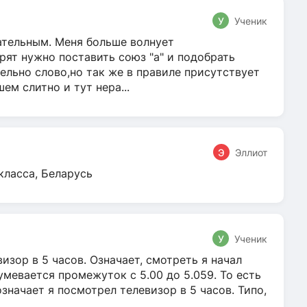
У
Ученик
гательным. Меня больше волнует
ят нужно поставить союз "а" и подобрать
ельно слово,но так же в правиле присутствует
м слитно и тут нера...
Э
Эллиот
класса, Беларусь
У
Ученик
зор в 5 часов. Означает, смотреть я начал
умевается промежуток с 5.00 до 5.059. То есть
 означает я посмотрел телевизор в 5 часов. Типо,