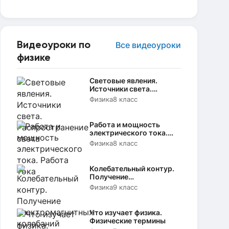
Видеоуроки по
Все видеоуроки
физике
Световые явления.
Источники света.
Распространение света
Физика
8 класс
Работа и мощность
электрического тока.
Работа тока
Физика
8 класс
Колебательный контур.
Получение
электромагнитных
Физика
9 класс
колебаний
Что изучает физика.
Физические термины