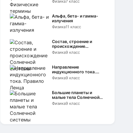
Физика
7 класс
Альфа, бета- и гамма-
излучения
Физика
11 класс
Состав, строение и
происхождение
Солнечной системы
Физика
9 класс
Направление
индукционного тока.
Правило Ленца
Физика
9 класс
Большие планеты и
малые тела Солнечной
системы
Физика
9 класс