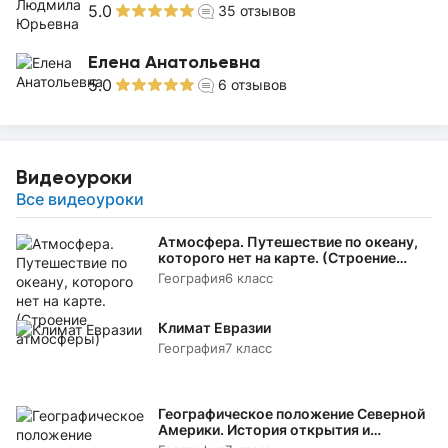
5.0
35
отзывов
Елена Анатольевна
5.0
6
отзывов
Видеоуроки
Все видеоуроки
Атмосфера. Путешествие по океану,
которого нет на карте. (Строение
атмосферы)
География
6 класс
Климат Евразии
География
7 класс
Географическое положение Северной
Америки. История открытия и
исследования