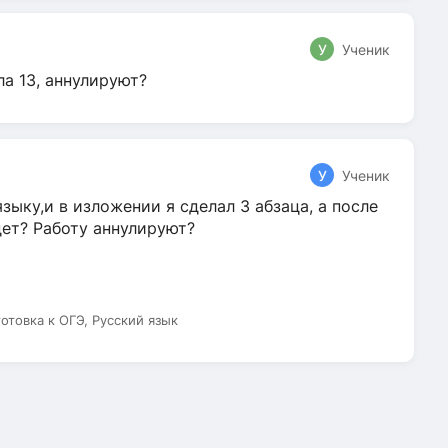
У
Ученик
ла 13, аннулируют?
У
Ученик
зыку,и в изложении я сделал 3 абзаца, а после
дет? Работу аннулируют?
готовка к ОГЭ, Русский язык