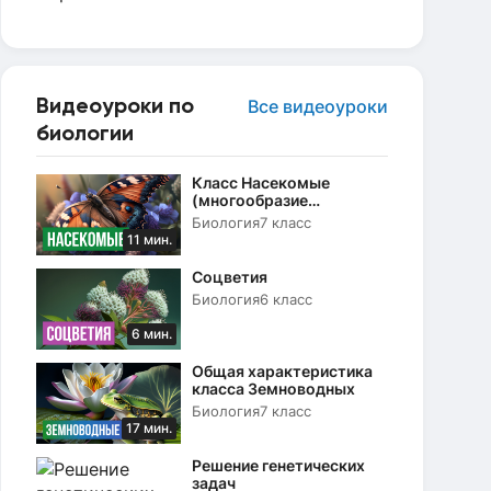
Видеоуроки по
Все видеоуроки
биологии
Класс Насекомые
(многообразие
насекомых, их роль в
Биология
7 класс
природе)
11 мин.
Соцветия
Биология
6 класс
6 мин.
Общая характеристика
класса Земноводных
Биология
7 класс
17 мин.
Решение генетических
задач