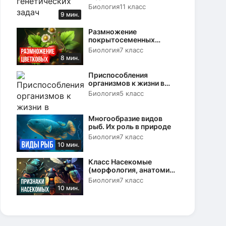
Биология
11 класс
9 мин.
Размножение
покрытосеменных
растений. Вегетативное и
Биология
7 класс
половое
8 мин.
Приспособления
организмов к жизни в
природе
Биология
5 класс
Многообразие видов
рыб. Их роль в природе
Биология
7 класс
10 мин.
Класс Насекомые
(морфология, анатомия
и физиология)
Биология
7 класс
10 мин.