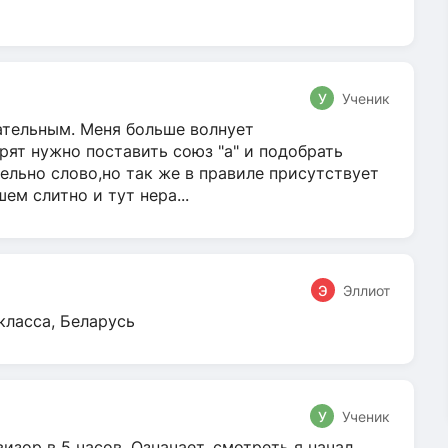
У
Ученик
гательным. Меня больше волнует
ят нужно поставить союз "а" и подобрать
ельно слово,но так же в правиле присутствует
м слитно и тут нера...
Э
Эллиот
класса, Беларусь
У
Ученик
зор в 5 часов. Означает, смотреть я начал