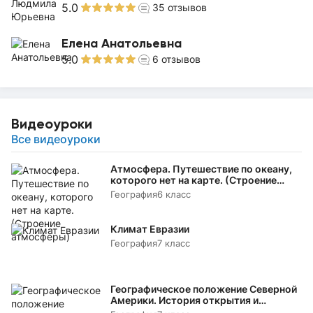
5.0
35
отзывов
Елена Анатольевна
5.0
6
отзывов
Видеоуроки
Все видеоуроки
Атмосфера. Путешествие по океану,
которого нет на карте. (Строение
атмосферы)
География
6 класс
Климат Евразии
География
7 класс
Географическое положение Северной
Америки. История открытия и
исследования