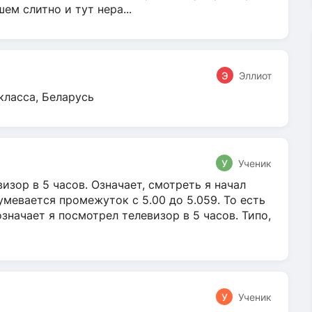
м слитно и тут нера...
Э
Эллиот
класса, Беларусь
У
Ученик
зор в 5 часов. Означает, смотреть я начал
умевается промежуток с 5.00 до 5.059. То есть
 означает я посмотрел телевизор в 5 часов. Типо,
У
Ученик