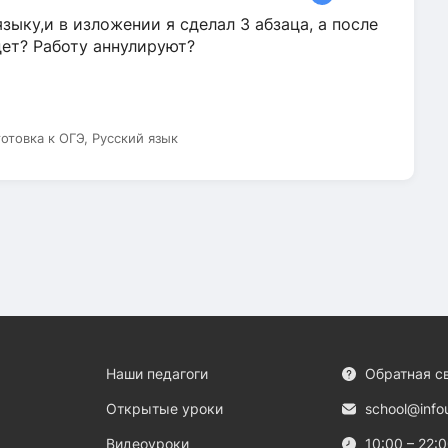
зыку,и в изложении я сделал 3 абзаца, а после
дет? Работу аннулируют?
готовка к ОГЭ, Русский язык
Наши педагоги
Обратная с
Открытые уроки
school@info
Видеоуроки
10:00 – 22: