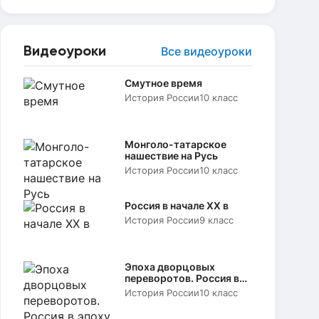
Видеоуроки
Все видеоуроки
Смутное время
История России
10 класс
Монголо-татарское
нашествие на Русь
История России
10 класс
Россия в начале XX в
История России
9 класс
Эпоха дворцовых
переворотов. Россия в
эпоху Екатерины II
История России
10 класс
«Просвещенный
абсолютизм»