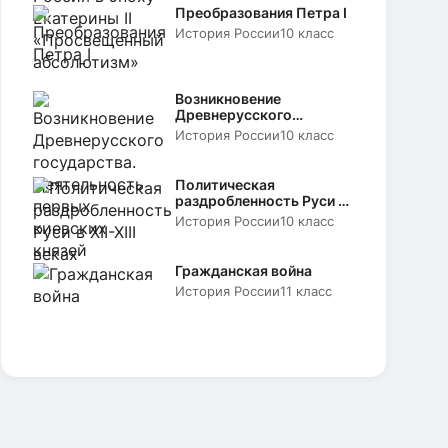
Преобразования Петра I
История России
10 класс
Возникновение
Древнерусского
государства.
История России
10 класс
Деятельность первых
киевских князей
Политическая
раздробленность Руси в
XII-XIII веках
История России
10 класс
Гражданская война
История России
11 класс