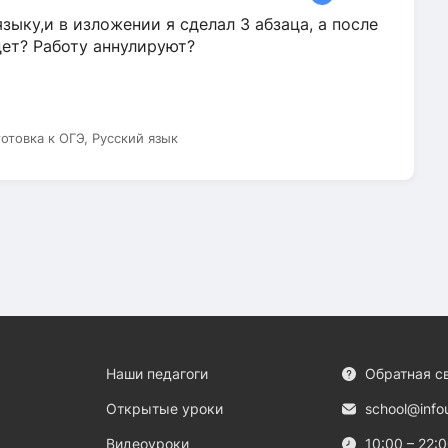
зыку,и в изложении я сделал 3 абзаца, а после
дет? Работу аннулируют?
готовка к ОГЭ, Русский язык
Наши педагоги
Обратная с
Открытые уроки
school@info
Видеоуроки
10:00 – 22: