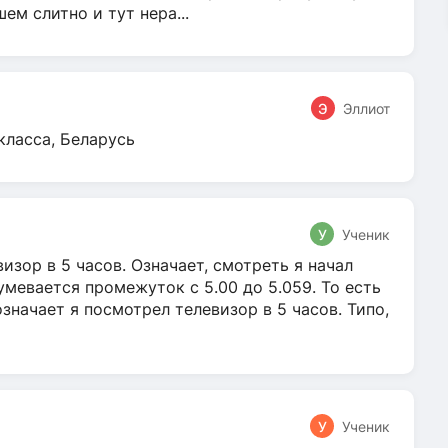
м слитно и тут нера...
Э
Эллиот
класса, Беларусь
У
Ученик
зор в 5 часов. Означает, смотреть я начал
умевается промежуток с 5.00 до 5.059. То есть
 означает я посмотрел телевизор в 5 часов. Типо,
У
Ученик