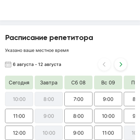
Расписание репетитора
Указано ваше местное время
6 августа
-
12 августа
Сегодня
Завтра
Сб 08
Вс 09
Пн 
10:00
8:00
7:00
9:00
8:
11:00
9:00
8:00
10:00
9:
12:00
10:00
9:00
11:00
10: