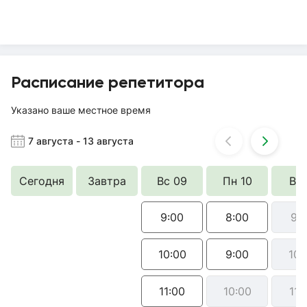
Расписание репетитора
Указано ваше местное время
7 августа
-
13 августа
Сегодня
Завтра
Вс 09
Пн 10
Вт 
9:00
8:00
9:
10:00
9:00
10:
11:00
10:00
11: