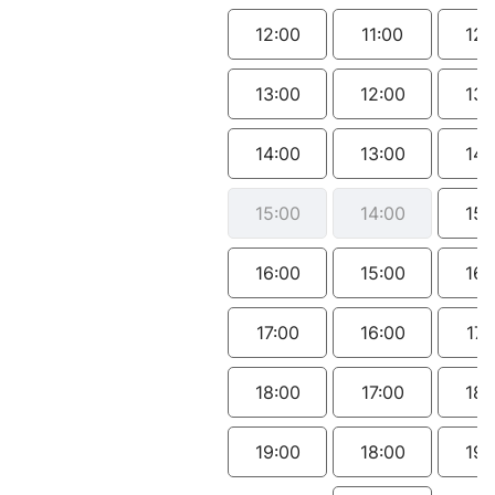
12:00
11:00
12:
13:00
12:00
13:
14:00
13:00
14:
15:00
14:00
15:
16:00
15:00
16:
17:00
16:00
17:
18:00
17:00
18:
19:00
18:00
19: