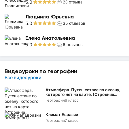
5.0
23
отзыва
Людмила Юрьевна
5.0
35
отзывов
Елена Анатольевна
5.0
6
отзывов
Видеоуроки по географии
Все видеоуроки
Атмосфера. Путешествие по океану,
которого нет на карте. (Строение
атмосферы)
География
6 класс
Климат Евразии
География
7 класс