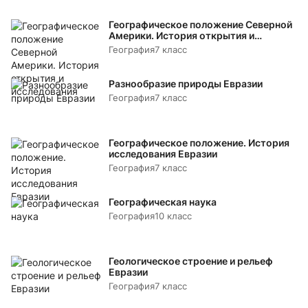
Географическое положение Северной
Америки. История открытия и
исследования
География
7 класс
Разнообразие природы Евразии
География
7 класс
Географическое положение. История
исследования Евразии
География
7 класс
Географическая наука
География
10 класс
Геологическое строение и рельеф
Евразии
География
7 класс