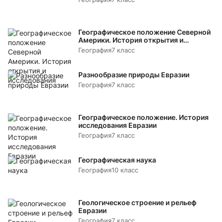
Географическое положение Северной
Америки. История открытия и
исследования
География
7 класс
Разнообразие природы Евразии
География
7 класс
Географическое положение. История
исследования Евразии
География
7 класс
Географическая наука
География
10 класс
Геологическое строение и рельеф
Евразии
География
7 класс