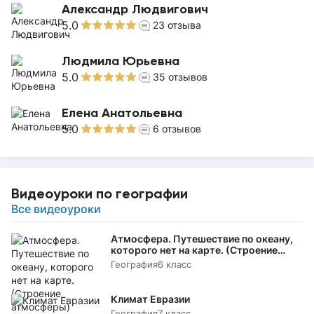
Александр Людвигович
5.0
23
отзыва
Людмила Юрьевна
5.0
35
отзывов
Елена Анатольевна
5.0
6
отзывов
Видеоуроки по географии
Все видеоуроки
Атмосфера. Путешествие по океану,
которого нет на карте. (Строение
атмосферы)
География
6 класс
Климат Евразии
География
7 класс