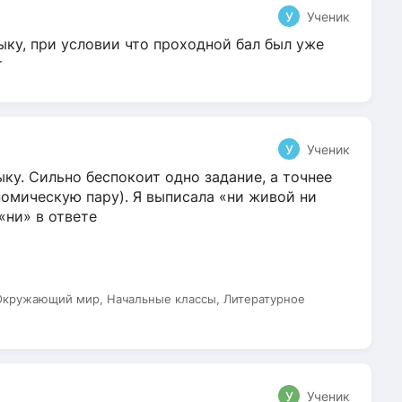
У
Ученик
ыку, при условии что проходной бал был уже
т
У
Ученик
ку. Сильно беспокоит одно задание, а точнее
омическую пару). Я выписала «ни живой ни
 «ни» в ответе
 Окружающий мир, Начальные классы, Литературное
У
Ученик