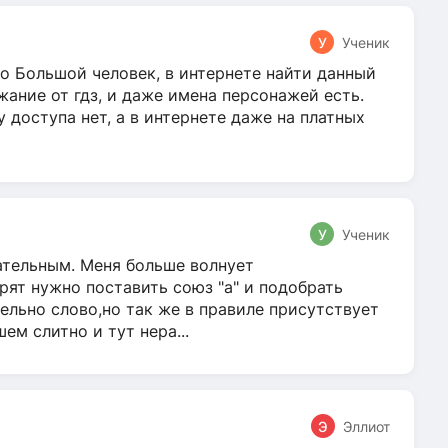
У
Ученик
о Большой человек, в интернете найти данный
жание от гдз, и даже имена персонажей есть.
у доступа нет, а в интернете даже на платных
У
Ученик
гательным. Меня больше волнует
ят нужно поставить союз "а" и подобрать
ельно слово,но так же в правиле присутствует
м слитно и тут нера...
Э
Эллиот