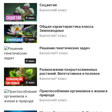
Соцветия
Биология
6 класс
6 мин.
Общая характеристика класса
Земноводных
Биология
7 класс
17 мин.
Решение генетических задач
Биология
11 класс
9 мин.
Размножение покрытосеменных
растений. Вегетативное и половое
Биология
7 класс
8 мин.
Приспособления организмов к жизни в
природе
Биология
5 класс