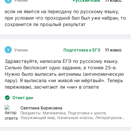
У
Ученик
Русский язык
11 класс
если не явится на пересдачу по русскому языку,
при условии что проходной бал был уже набран, то
сохранится ли прошлый результат
У
Ученик
Подготовка к ЕГЭ
11 класс
Здравствуйте, написала ЕГЭ по русскому языку.
Сильно беспокоит одно задание, а точнее 25-е.
Нужно было выписать антонимы (антиномическую
пару). Я выписала «ни живой ни мёртвый». Теперь
переживаю, засчитают ли «ни» в ответе
Ответ дан
Светлана Борисовна
Предметы:
Математика, Подготовка к школе,
Окружающий мир, Начальные классы, Литературное
чтение, Русский язык