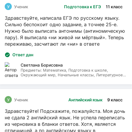
У
Ученик
Подготовка к ЕГЭ
11 класс
Здравствуйте, написала ЕГЭ по русскому языку.
Сильно беспокоит одно задание, а точнее 25-е.
Нужно было выписать антонимы (антиномическую
пару). Я выписала «ни живой ни мёртвый». Теперь
переживаю, засчитают ли «ни» в ответе
Ответ дан
Светлана Борисовна
Предметы:
Математика, Подготовка к школе,
Окружающий мир, Начальные классы, Литературное
чтение, Русский язык
У
Ученик
Английский язык
9 класс
Здравствуйте! Подскажите, пожалуйста. Моя дочь
не сдала 2 английский язык. Не успела переписать
из черновика в бланки ответов. Хотя, является
отличницей, а по английскому языку в