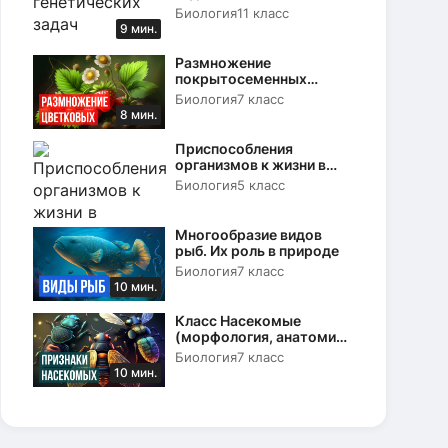
Биология
11 класс
9 мин.
Размножение
покрытосеменных
растений. Вегетативное и
Биология
7 класс
половое
8 мин.
Приспособления
организмов к жизни в
природе
Биология
5 класс
Многообразие видов
рыб. Их роль в природе
Биология
7 класс
10 мин.
Класс Насекомые
(морфология, анатомия
и физиология)
Биология
7 класс
10 мин.