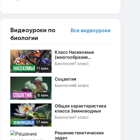
Видеоуроки по
Все видеоуроки
биологии
Класс Насекомые
(многообразие
насекомых, их роль в
Биология
7 класс
природе)
11 мин.
Соцветия
Биология
6 класс
6 мин.
Общая характеристика
класса Земноводных
Биология
7 класс
17 мин.
Решение генетических
задач