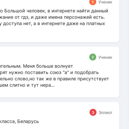
У
Ученик
о Большой человек, в интернете найти данный
жание от гдз, и даже имена персонажей есть.
у доступа нет, а в интернете даже на платных
У
Ученик
гательным. Меня больше волнует
ят нужно поставить союз "а" и подобрать
ельно слово,но так же в правиле присутствует
м слитно и тут нера...
Э
Эллиот
класса, Беларусь