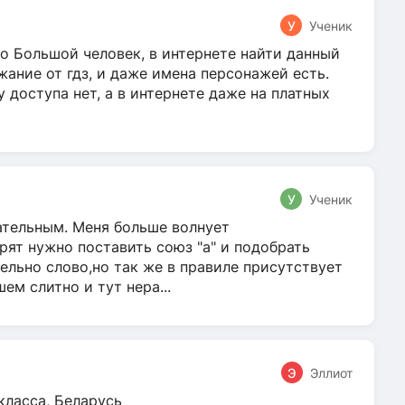
У
Ученик
о Большой человек, в интернете найти данный
жание от гдз, и даже имена персонажей есть.
у доступа нет, а в интернете даже на платных
У
Ученик
гательным. Меня больше волнует
ят нужно поставить союз "а" и подобрать
ельно слово,но так же в правиле присутствует
м слитно и тут нера...
Э
Эллиот
класса, Беларусь