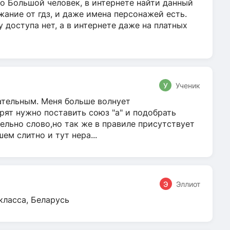
о Большой человек, в интернете найти данный
жание от гдз, и даже имена персонажей есть.
у доступа нет, а в интернете даже на платных
У
Ученик
гательным. Меня больше волнует
ят нужно поставить союз "а" и подобрать
ельно слово,но так же в правиле присутствует
м слитно и тут нера...
Э
Эллиот
класса, Беларусь