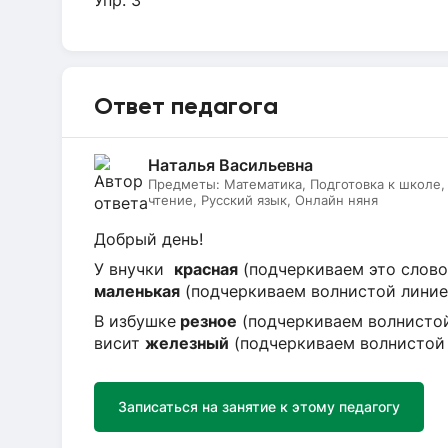
Упр. 3
Ответ педагога
Наталья Васильевна
Предметы:
Математика, Подготовка к школе
чтение, Русский язык, Онлайн няня
Добрый день!
У внучки
красная
(подчеркиваем это слово 
маленькая
(подчеркиваем волнистой линие
В избушке
резное
(подчеркиваем волнистой
висит
железный
(подчеркиваем волнистой 
Записаться на занятие к этому педагогу