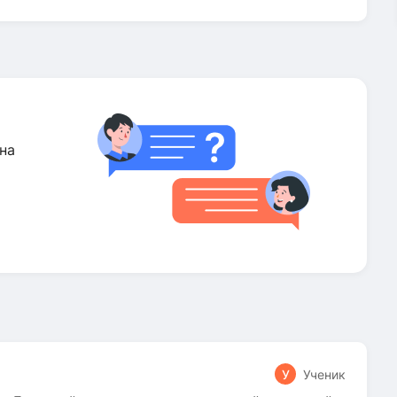
на
У
Ученик