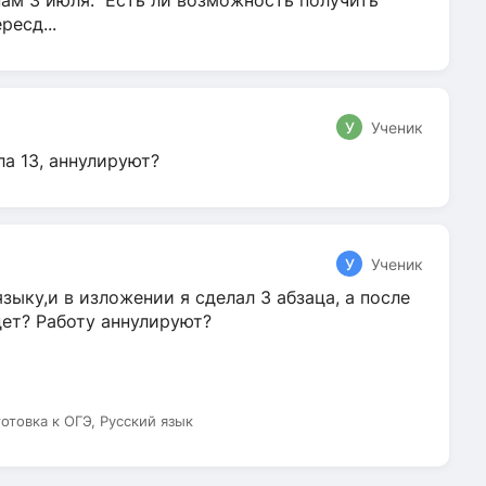
нам 3 июля. Есть ли возможность получить
ресд...
У
Ученик
ла 13, аннулируют?
У
Ученик
зыку,и в изложении я сделал 3 абзаца, а после
дет? Работу аннулируют?
готовка к ОГЭ, Русский язык