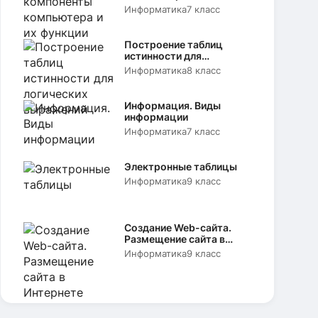
функции
Информатика
7 класс
Построение таблиц
истинности для
логических выражений
Информатика
8 класс
Информация. Виды
информации
Информатика
7 класс
Электронные таблицы
Информатика
9 класс
Создание Web-сайта.
Размещение сайта в
Интернете
Информатика
9 класс