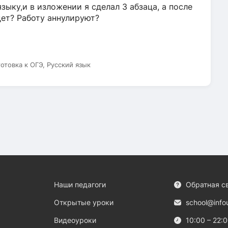
зыку,и в изложении я сделал 3 абзаца, а после
дет? Работу аннулируют?
готовка к ОГЭ, Русский язык
Наши педагоги
Обратная с
Открытые уроки
school@info
Видеоуроки
10:00 – 22: