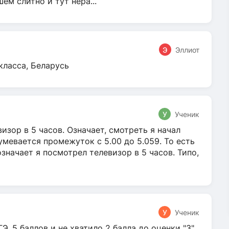
м слитно и тут нера...
Э
Эллиот
класса, Беларусь
У
Ученик
зор в 5 часов. Означает, смотреть я начал
умевается промежуток с 5.00 до 5.059. То есть
 означает я посмотрел телевизор в 5 часов. Типо,
У
Ученик
Э. 5 баллов и не хватило 2 балла до оценки "3".