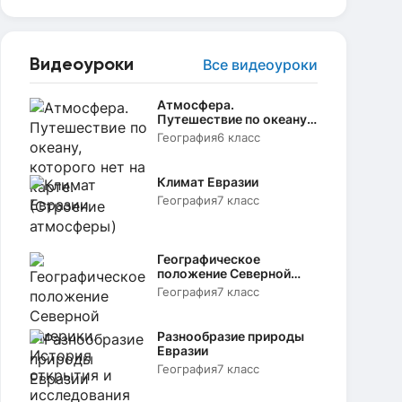
Видеоуроки
Все видеоуроки
Атмосфера.
Путешествие по океану,
которого нет на карте.
География
6 класс
(Строение атмосферы)
Климат Евразии
География
7 класс
Географическое
положение Северной
Америки. История
География
7 класс
открытия и
исследования
Разнообразие природы
Евразии
География
7 класс