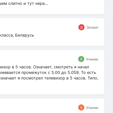
м слитно и тут нера...
Э
Эллиот
класса, Беларусь
У
Ученик
зор в 5 часов. Означает, смотреть я начал
умевается промежуток с 5.00 до 5.059. То есть
 означает я посмотрел телевизор в 5 часов. Типо,
У
Ученик