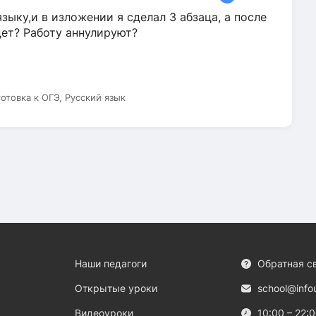
зыку,и в изложении я сделал 3 абзаца, а после
дет? Работу аннулируют?
готовка к ОГЭ, Русский язык
Наши педагоги
Обратная с
Открытые уроки
school@info
Видеоуроки
10:00 – 22: