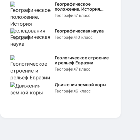
Географическое
положение. История
исследования Евразии
География
7 класс
Географическая наука
География
10 класс
Геологическое строение
и рельеф Евразии
География
7 класс
Движения земной коры
География
6 класс