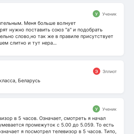
У
Ученик
гательным. Меня больше волнует
ят нужно поставить союз "а" и подобрать
ельно слово,но так же в правиле присутствует
м слитно и тут нера...
Э
Эллиот
класса, Беларусь
У
Ученик
зор в 5 часов. Означает, смотреть я начал
умевается промежуток с 5.00 до 5.059. То есть
 означает я посмотрел телевизор в 5 часов. Типо,