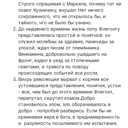
Строго спрашивая с Маркела, почему тот не
помог Кузнечику, внушал: Нет ничего
сокровенного, что не открылось бы, и
тайного, что не было бы узнано.
До недавнего времени жизнь попу Флегонту
представлялась простой и понятной: он
служил молебны за здравие, панихиды за
упокой, ждал писем от племянника
Вениамина, добровольно ушедшего на
фронт, ездил в уезд за столичными
газетами, и тревога по поводу
происходящих событий все росла.
Вихрь революции вырвал с корнем все
устоявшиеся представления, понятия, устои
- все, чем был до этого времени Флегонт,
перепутал, скрутил комом.Добро
становилось злом, зло оборачивалось в
добро - попробуй разберись. Если бы не
кремневая вера в бога, в преднамеренность
и разумность посылаемого им испытания,