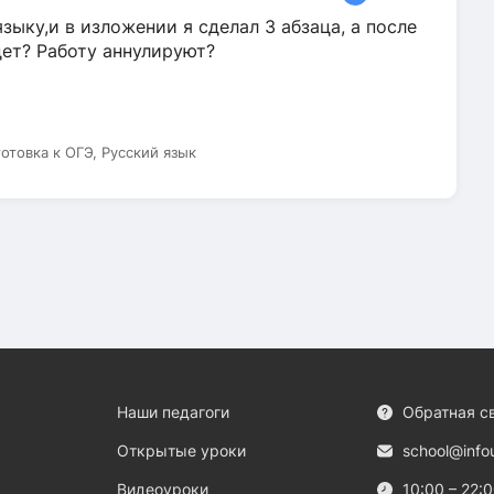
зыку,и в изложении я сделал 3 абзаца, а после
дет? Работу аннулируют?
готовка к ОГЭ, Русский язык
Наши педагоги
Обратная с
Открытые уроки
school@info
Видеоуроки
10:00 – 22: