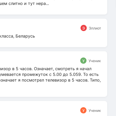
м слитно и тут нера...
Э
Эллиот
класса, Беларусь
У
Ученик
зор в 5 часов. Означает, смотреть я начал
умевается промежуток с 5.00 до 5.059. То есть
 означает я посмотрел телевизор в 5 часов. Типо,
У
Ученик