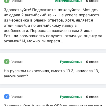
У
Ученик
Английский язык
9 класс
Здравствуйте! Подскажите, пожалуйста. Моя дочь
не сдала 2 английский язык. Не успела переписать
из черновика в бланки ответов. Хотя, является
отличницей, а по английскому языку в
особенности. Пересдача назначена нам 3 июля.
Есть ли возможность получить отличную оценку за
экзамен? И, можно ли пересд...
У
Ученик
Русский язык
9 класс
На русском накосячила, вместо 13.3, написала 13,
аннулируют?
У
Ученик
Русский язык
9 класс
Здравствуйте ,У меня был ОГЭ по русскому языку,и