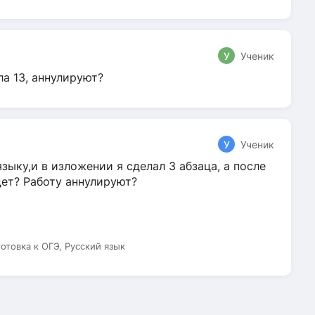
У
Ученик
ла 13, аннулируют?
У
Ученик
зыку,и в изложении я сделал 3 абзаца, а после
дет? Работу аннулируют?
готовка к ОГЭ, Русский язык