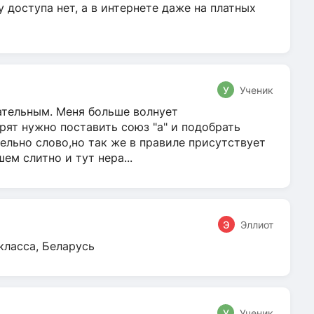
у доступа нет, а в интернете даже на платных
У
Ученик
гательным. Меня больше волнует
ят нужно поставить союз "а" и подобрать
ельно слово,но так же в правиле присутствует
м слитно и тут нера...
Э
Эллиот
класса, Беларусь
У
Ученик