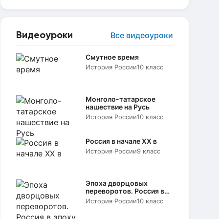
Видеоуроки
Все видеоуроки
Смутное время
История России
10 класс
Монголо-татарское
нашествие на Русь
История России
10 класс
Россия в начале XX в
История России
9 класс
Эпоха дворцовых
переворотов. Россия в
эпоху Екатерины II
История России
10 класс
«Просвещенный
абсолютизм»