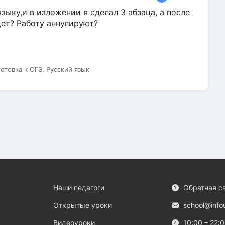
зыку,и в изложении я сделал 3 абзаца, а после
дет? Работу аннулируют?
готовка к ОГЭ, Русский язык
Наши педагоги
Обратная с
Открытые уроки
school@info
Видеоуроки
10:00 – 22: