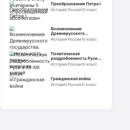
Преобразования Петра I
История России
10 класс
Возникновение
Древнерусского
государства.
История России
10 класс
Деятельность первых
киевских князей
Политическая
раздробленность Руси в
XII-XIII веках
История России
10 класс
Гражданская война
История России
11 класс