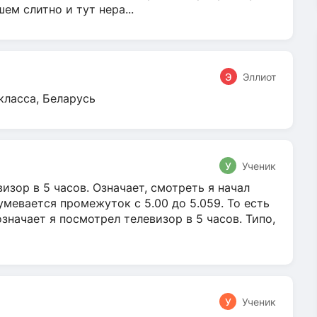
м слитно и тут нера...
Э
Эллиот
класса, Беларусь
У
Ученик
зор в 5 часов. Означает, смотреть я начал
умевается промежуток с 5.00 до 5.059. То есть
 означает я посмотрел телевизор в 5 часов. Типо,
У
Ученик