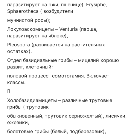
паразитирует на ржи, пшенице), Erysiphe,
Sphaerotheca ( возбудители
мучнистой росы);
Локулоаскомицеты – Venturia (парша,
паразитирует на яблоке),
Pleospora (развивается на растительных
остатках).
Отдел базидиальные грибы – мицелий хорошо
развит, клеточный;
половой процесс- сомотогамия. Включает
классы:

Холобазидиамицеты – различные трутовые
грибы ( трутовик
обыкновенный, трутовик серножелтый), лисички,
ежевики,
болетовые грибы (белый, подберезовик),