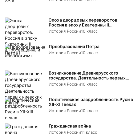
Эпоха дворцовых переворотов.
Россия в эпоху Екатерины II
«Просвещенный абсолютизм»
История России
10 класс
Преобразования Петра I
История России
10 класс
Возникновение Древнерусского
государства. Деятельность первых
киевских князей
История России
10 класс
Политическая раздробленность Руси в
XII-XIII веках
История России
10 класс
Гражданская война
История России
11 класс