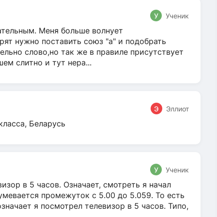
У
Ученик
гательным. Меня больше волнует
ят нужно поставить союз "а" и подобрать
ельно слово,но так же в правиле присутствует
м слитно и тут нера...
Э
Эллиот
класса, Беларусь
У
Ученик
зор в 5 часов. Означает, смотреть я начал
умевается промежуток с 5.00 до 5.059. То есть
 означает я посмотрел телевизор в 5 часов. Типо,