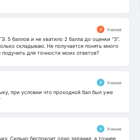
У
Ученик
Э. 5 баллов и не хватило 2 балла до оценки "3".
олько складываю. Не получается понять много
я подучить для точности моих ответов?
У
Ученик
ыку, при условии что проходной бал был уже
т
У
Ученик
ку. Сильно беспокоит одно задание, а точнее