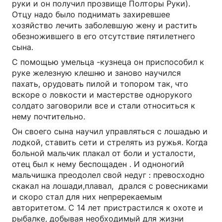
руки и он получил прозвище Полторы Руки).
Отцу надо было поднимать захиревшее
хозяйство лечить заболевшую жену и растить
обезножившего в его отсутствие пятилетнего
сына.
С помощью умельца -кузнеца он приспособил к
руке железную клешню и заново научился
пахать, орудовать пилой и топором так, что
вскоре о ловкости и мастерстве однорукого
солдато заговорили все и стали относиться к
нему почтительно.
Он своего сына научил управляться с лошадью и
лодкой, ставить сети и стрелять из ружья. Когда
больной мальчик плакал от боли и усталости,
отец был к нему беспощаден . И одноногий
мальчишка преодолел свой недуг : превосходно
скакал на лошади,плавал, дрался с ровесниками
и скоро стал для них непререкаемым
авторитетом. С 14 лет пристрастился к охоте и
рыбалке, добывая необходимый для жизни