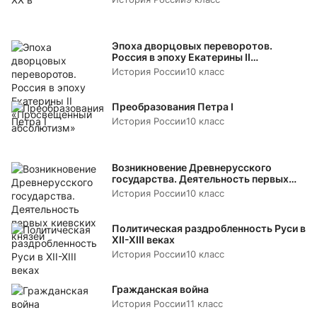
Эпоха дворцовых переворотов.
Россия в эпоху Екатерины II
«Просвещенный абсолютизм»
История России
10 класс
Преобразования Петра I
История России
10 класс
Возникновение Древнерусского
государства. Деятельность первых
киевских князей
История России
10 класс
Политическая раздробленность Руси в
XII-XIII веках
История России
10 класс
Гражданская война
История России
11 класс