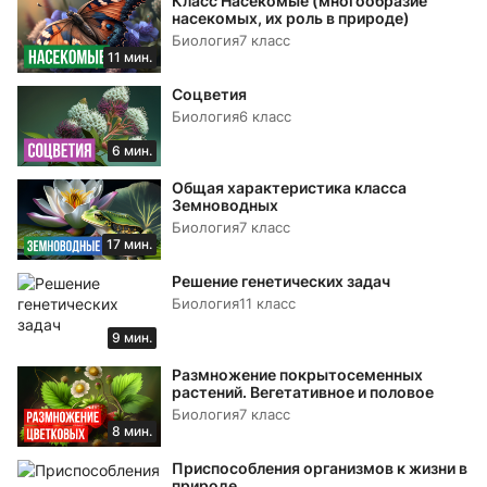
Класс Насекомые (многообразие
насекомых, их роль в природе)
Биология
7 класс
11 мин.
Соцветия
Биология
6 класс
6 мин.
Общая характеристика класса
Земноводных
Биология
7 класс
17 мин.
Решение генетических задач
Биология
11 класс
9 мин.
Размножение покрытосеменных
растений. Вегетативное и половое
Биология
7 класс
8 мин.
Приспособления организмов к жизни в
природе