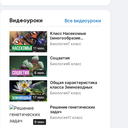
Видеоуроки
Все видеоуроки
Класс Насекомые
(многообразие
насекомых, их роль в
Биология
7 класс
природе)
11 мин.
Соцветия
Биология
6 класс
6 мин.
Общая характеристика
класса Земноводных
Биология
7 класс
17 мин.
Решение генетических
задач
Биология
11 класс
9 мин.