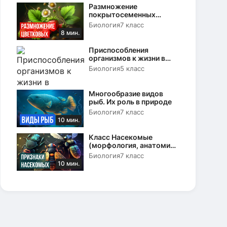
Размножение
покрытосеменных
растений. Вегетативное и
Биология
7 класс
половое
8 мин.
Приспособления
организмов к жизни в
природе
Биология
5 класс
Многообразие видов
рыб. Их роль в природе
Биология
7 класс
10 мин.
Класс Насекомые
(морфология, анатомия
и физиология)
Биология
7 класс
10 мин.