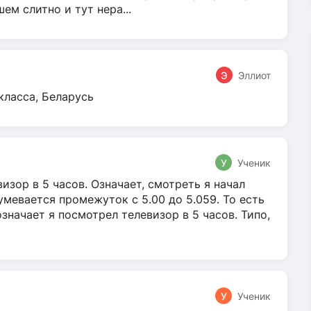
м слитно и тут нера...
Э
Эллиот
класса, Беларусь
У
Ученик
зор в 5 часов. Означает, смотреть я начал
умевается промежуток с 5.00 до 5.059. То есть
 означает я посмотрел телевизор в 5 часов. Типо,
У
Ученик