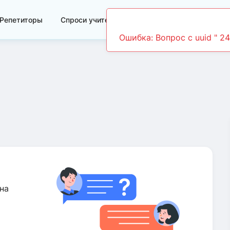
Репетиторы
Спроси учителя
Видеоуроки
Ошибка: Вопрос c uuid " 2
на