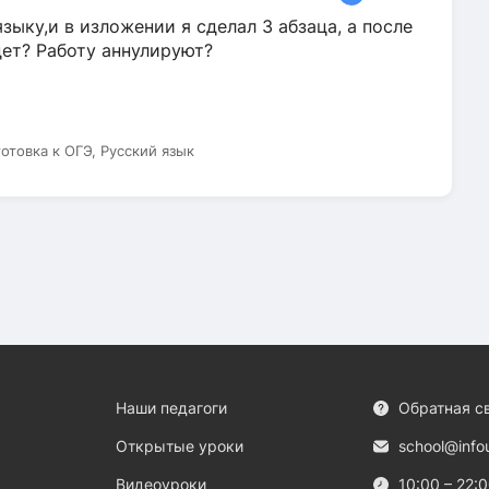
зыку,и в изложении я сделал 3 абзаца, а после
дет? Работу аннулируют?
готовка к ОГЭ, Русский язык
Наши педагоги
Обратная с
Открытые уроки
school@info
Видеоуроки
10:00 – 22: