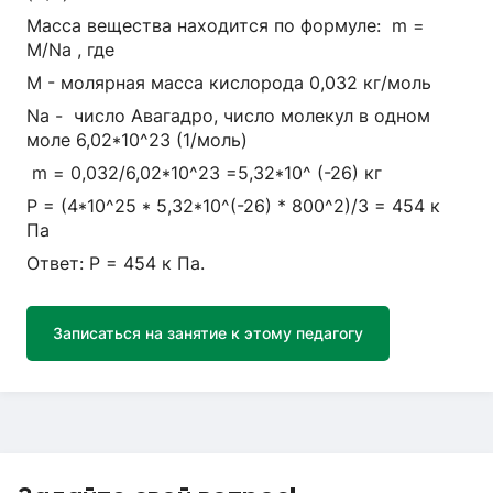
Масса вещества находится по формуле: m =
M/Na , где
M - молярная масса кислорода 0,032 кг/моль
Na - число Авагадро, число молекул в одном
моле 6,02*10^23 (1/моль)
m = 0,032/6,02*10^23 =5,32*10^ (-26) кг
P = (4*10^25 * 5,32*10^(-26) * 800^2)/3 = 454 к
Па
Ответ: P = 454 к Па.
Записаться на занятие к этому педагогу