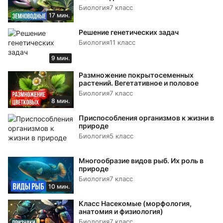
Биология
7 класс
17 мин.
Решение генетических задач
Биология
11 класс
9 мин.
Размножение покрытосеменных
растений. Вегетативное и половое
Биология
7 класс
8 мин.
Приспособления организмов к жизни в
природе
Биология
5 класс
Многообразие видов рыб. Их роль в
природе
Биология
7 класс
10 мин.
Класс Насекомые (морфология,
анатомия и физиология)
Биология
7 класс