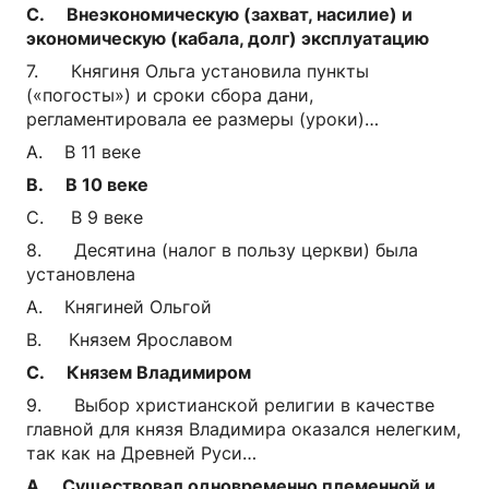
C. Внеэкономическую (захват, насилие) и
экономическую (кабала, долг) эксплуатацию
7. Княгиня Ольга установила пункты
(«погосты») и сроки сбора дани,
регламентировала ее размеры (уроки)…
A. В 11 веке
B. В 10 веке
C. В 9 веке
8. Десятина (налог в пользу церкви) была
установлена
A. Княгиней Ольгой
B. Князем Ярославом
C. Князем Владимиром
9. Выбор христианской религии в качестве
главной для князя Владимира оказался нелегким,
так как на Древней Руси…
A. Существовал одновременно племенной и