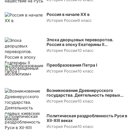
Россия в начале XX в
История России
9 класс
Эпоха дворцовых переворотов.
Россия в эпоху Екатерины II
«Просвещенный абсолютизм»
История России
10 класс
Преобразования Петра I
История России
10 класс
Возникновение Древнерусского
государства. Деятельность первых
киевских князей
История России
10 класс
Политическая раздробленность Руси в
XII-XIII веках
История России
10 класс