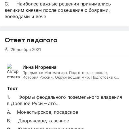
C. Наиболее важные решения принимались
великим князем после совещания с боярами,
воеводами и вече
Ответ педагога
26 ноября 2021
Инна Игоревна
Предметы:
Математика, Подготовка к школе,
История России, Окружающий мир, Подготовка к
ЕГЭ, Обществознание, Логопедия, Дефектология,
Всеобщая история, Литература, ИЗО, МХК,
Тест
Литературное чтение, Подготовка к ОГЭ, Русский
язык
1. Формы феодального поземельного владения
в Древней Руси – это…
A. Монастырское, посадское
B. Дворянское, казенное