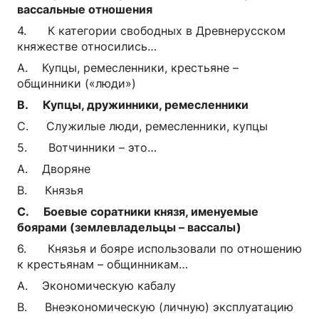
вассальные отношения
4. К категории свободных в Древнерусском
княжестве относились…
A. Купцы, ремесленники, крестьяне –
общинники («люди»)
B. Купцы, дружинники, ремесленники
C. Служилые люди, ремесленники, купцы
5. Вотчинники – это…
A. Дворяне
B. Князья
C. Боевые соратники князя, именуемые
боярами (землевладельцы – вассалы)
6. Князья и бояре использовали по отношению
к крестьянам – общинникам…
A. Экономическую кабалу
B. Внеэкономическую (личную) эксплуатацию