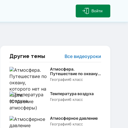
Войти
Другие темы
Все видеоуроки
Атмосфера.
Путешествие по океану,
которого нет на карте.
География
6 класс
(Строение атмосферы)
Температура воздуха
География
6 класс
Атмосферное давление
География
6 класс