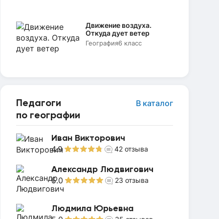
Движение воздуха.
Откуда дует ветер
География
6 класс
Педагоги
В каталог
по географии
Иван Викторович
4.9
42
отзыва
Александр Людвигович
5.0
23
отзыва
Людмила Юрьевна