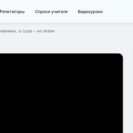
Репетиторы
Спроси учителя
Видеоуроки
авнины, а суша – на океан