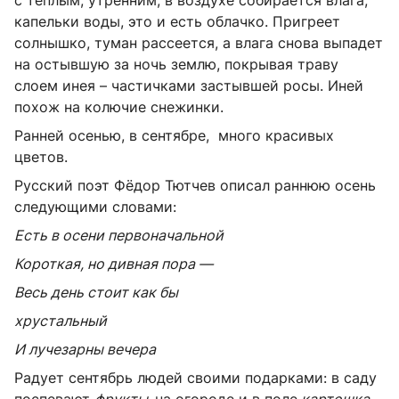
капельки воды, это и есть облачко. Пригреет
солнышко, туман рассеется, а влага снова выпадет
на остывшую за ночь землю, покрывая траву
слоем инея – частичками застывшей росы. Иней
похож на колючие снежинки.
Ранней осенью, в сентябре, много красивых
цветов.
Русский поэт Фёдор Тютчев описал раннюю осень
следующими словами:
Есть в осени первоначальной
Короткая, но дивная пора —
Весь день стоит как бы
хрустальный
И лучезарны вечера
Радует сентябрь людей своими подарками: в саду
поспевают
фрукты,
на огороде и в поле
картошка,