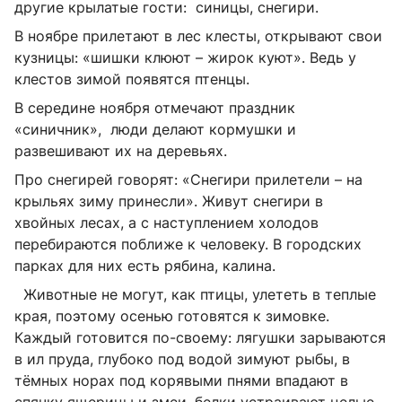
другие крылатые гости: синицы, снегири.
В ноябре прилетают в лес клесты, открывают свои
кузницы: «шишки клюют – жирок куют». Ведь у
клестов зимой появятся птенцы.
В середине ноября отмечают праздник
«синичник», люди делают кормушки и
развешивают их на деревьях.
Про снегирей говорят: «Снегири прилетели – на
крыльях зиму принесли». Живут снегири в
хвойных лесах, а с наступлением холодов
перебираются поближе к человеку. В городских
парках для них есть рябина, калина.
Животные не могут, как птицы, улететь в теплые
края, поэтому осенью готовятся к зимовке.
Каждый готовится по-своему: лягушки зарываются
в ил пруда, глубоко под водой зимуют рыбы, в
тёмных норах под корявыми пнями впадают в
спячку ящерицы и змеи, белки устраивают целые