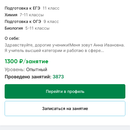
Подготовка к ЕГЭ
11 класс
Химия
7-11 классы
Подготовка к ОГЭ
9 класс
Биология
5-11 классы
О себе:
Здравствуйте, дорогие ученики!Меня зовут Анна Ивановна.
Я учитель высшей категории и работаю в сфере
образования более 15 лет. А также успешно занимаюсь
1300
₽/занятие
репетиторской деятельностью.Провожу индивидуальные
занятия по биологии и химии, помогаю ликвидировать
Уровень:
Опытный
пробелы в знаниях, разобраться с домашним заданием,
Проведено занятий:
3873
хорошо подготовиться к контрольной работе и экзаменам.
Готовлю к ОГЭ и ЕГЭ. Помогу углубить систематизировать
знания, которые Вы получаете в школе.Главная цель моих
Перейти в профиль
занятий - это показать простоту и логичность трудных
задач и явлений. Уроки проходят интересно и весело, а
главное с пользой!Люблю свой предмет и прививаю эту
Записаться на занятие
любовь своим ученикам!Буду рада видеть Вас на
своих занятиях!