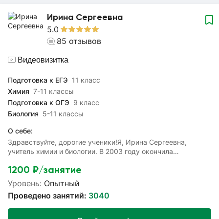
Ирина Сергеевна
5.0
85
отзывов
Видеовизитка
Подготовка к ЕГЭ
11 класс
Химия
7-11 классы
Подготовка к ОГЭ
9 класс
Биология
5-11 классы
О себе:
Здравствуйте, дорогие ученики!Я, Ирина Сергеевна,
учитель химии и биологии. В 2003 году окончила
педагогический институт. Педагогический стаж 21
1200
₽/занятие
год. Учитель с высшей категорией. Финалист конкурса
"Учитель года республики Башкортостан - 2015".Мои
Уровень:
Опытный
ученики занимают призовые места на олимпиадах,
Проведено занятий:
3040
республиканских и российских конкурсах, активно ведут
исследовательские работы.На занятиях открываю интерес
к обучению. К любому ученику индивидуальный подход,