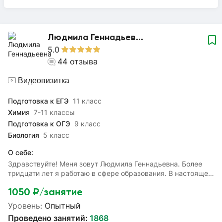
Людмила Геннадьев...
5.0
44
отзыва
Видеовизитка
Подготовка к ЕГЭ
11 класс
Химия
7-11 классы
Подготовка к ОГЭ
9 класс
Биология
5 класс
О себе:
Здравствуйте! Меня зовут Людмила Геннадьевна. Более
тридцати лет я работаю в сфере образования. В настоящее
время являюсь действующим экспертом ОГЭ по химии.
1050
₽/занятие
Моя цель — помочь ученикам систематизировать и
углубить знания, полученные в школе, а также успешно
Уровень:
Опытный
подготовиться к ОГЭ, ЕГЭ и ВПР. Я готова помочь
Проведено занятий:
1868
разобраться с домашними заданиями и подготовиться к