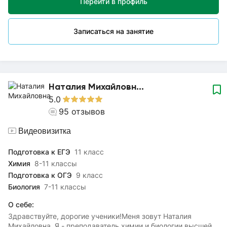
Перейти в профиль
учитывая его особенности. Подбираю
методику. Помогаю раскрыть свои таланты, быть
уверенными в своих знаниях, уметь применять их на
Записаться на занятие
практике.Стараюсь найти индивидуальный подход
к каждому ребенку, заинтересовать и доступно объяснить
учебный материал. Помогу в устранении пробелов
в учебной программе, подготовке к успешной сдаче ОГЭ и
ЕГЭ. С удовольствием помогу вашему ребенку усвоить
школьную программу и полюбить предмет! Для меня
Наталия Михайловн...
важен результат!Записывайтесь на занятия!
5.0
95
отзывов
Видеовизитка
Подготовка к ЕГЭ
11 класс
Химия
8-11 классы
Подготовка к ОГЭ
9 класс
Биология
7-11 классы
О себе:
Здравствуйте, дорогие ученики!Меня зовут Наталия
Михайловна. Я - преподаватель химии и биологии высшей