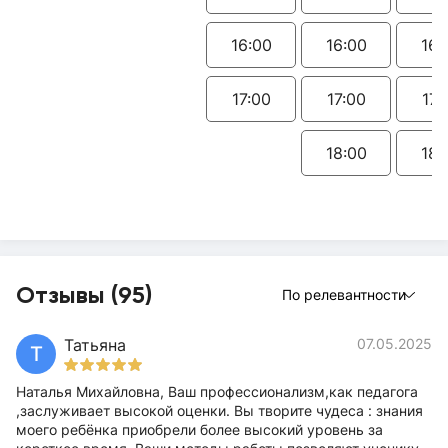
16:00
16:00
16:
17:00
17:00
17:
18:00
18:
Отзывы (95)
По релевантности
Татьяна
07.05.2025
Т
Наталья Михайловна, Ваш профессионализм,как педагога
,заслуживает высокой оценки. Вы творите чудеса : знания
моего ребёнка приобрели более высокий уровень за