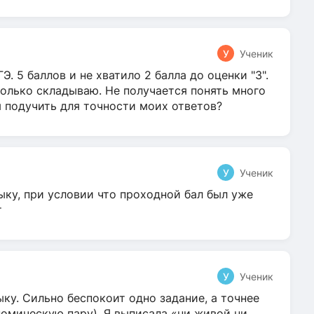
У
Ученик
Э. 5 баллов и не хватило 2 балла до оценки "3".
олько складываю. Не получается понять много
я подучить для точности моих ответов?
У
Ученик
ыку, при условии что проходной бал был уже
т
У
Ученик
ку. Сильно беспокоит одно задание, а точнее
омическую пару). Я выписала «ни живой ни