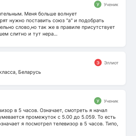
У
Ученик
гательным. Меня больше волнует
ят нужно поставить союз "а" и подобрать
ельно слово,но так же в правиле присутствует
м слитно и тут нера...
Э
Эллиот
класса, Беларусь
У
Ученик
зор в 5 часов. Означает, смотреть я начал
умевается промежуток с 5.00 до 5.059. То есть
 означает я посмотрел телевизор в 5 часов. Типо,