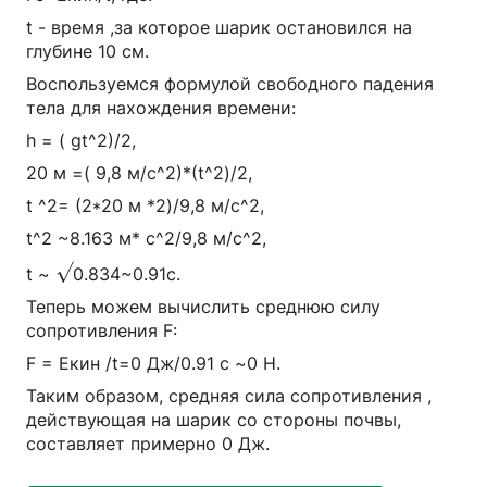
t - время ,за которое шарик остановился на
глубине 10 см.
Воспользуемся формулой свободного падения
тела для нахождения времени:
h = ( gt^2)/2,
20 м =( 9,8 м/с^2)*(t^2)/2,
t ^2= (2*20 м *2)/9,8 м/с^2,
t^2 ~8.163 м* с^2/9,8 м/с^2,
√
t ~
0.834~0.91c.
Теперь можем вычислить среднюю силу
сопротивления F:
F = Екин /t=0 Дж/0.91 с ~0 H.
Таким образом, средняя сила сопротивления ,
действующая на шарик со стороны почвы,
составляет примерно 0 Дж.