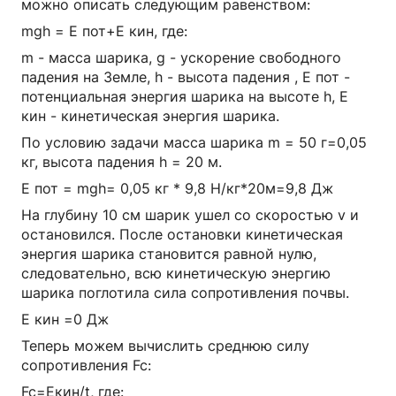
можно описать следующим равенством:
mgh = Е пот+Е кин, где:
m - масса шарика, g - ускорение свободного
падения на Земле, h - высота падения , Е пот -
потенциальная энергия шарика на высоте h, Е
кин - кинетическая энергия шарика.
По условию задачи масса шарика m = 50 г=0,05
кг, высота падения h = 20 м.
Е пот = mgh= 0,05 кг * 9,8 H/кг*20м=9,8 Дж
На глубину 10 см шарик ушел со скоростью v и
остановился. После остановки кинетическая
энергия шарика становится равной нулю,
следовательно, всю кинетическую энергию
шарика поглотила сила сопротивления почвы.
Е кин =0 Дж
Теперь можем вычислить среднюю силу
сопротивления Fc:
Fc=Екин/t, где: