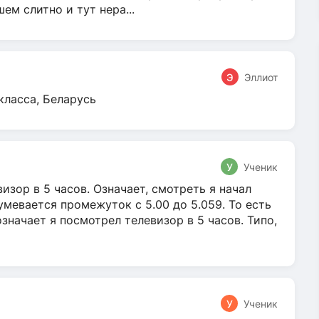
м слитно и тут нера...
Э
Эллиот
класса, Беларусь
У
Ученик
зор в 5 часов. Означает, смотреть я начал
умевается промежуток с 5.00 до 5.059. То есть
 означает я посмотрел телевизор в 5 часов. Типо,
У
Ученик