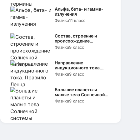
Альфа, бета- и гамма-
излучения
Физика
11 класс
Состав, строение и
происхождение
Солнечной системы
Физика
9 класс
Направление
индукционного тока.
Правило Ленца
Физика
9 класс
Большие планеты и
малые тела Солнечной
системы
Физика
9 класс