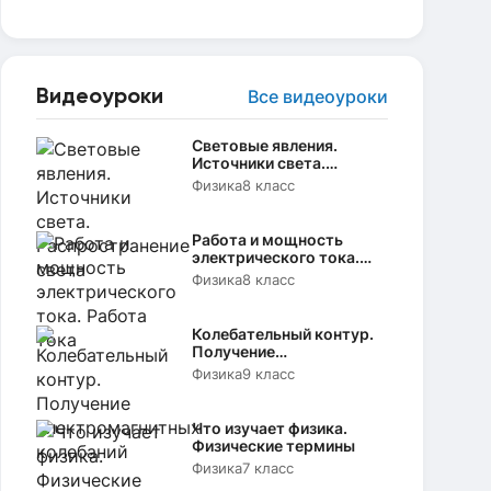
Видеоуроки
Все видеоуроки
Световые явления.
Источники света.
Распространение света
Физика
8 класс
Работа и мощность
электрического тока.
Работа тока
Физика
8 класс
Колебательный контур.
Получение
электромагнитных
Физика
9 класс
колебаний
Что изучает физика.
Физические термины
Физика
7 класс