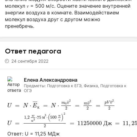
молекул 𝑣 = 500 м/с. Оцените значение внутренней
энергии воздуха в комнате. Взаимодействием
молекул воздуха друг с другом можно
пренебречь.
Ответ педагога
24 сентября 2022
Елена Александровна
Предметы:
Подготовка к ЕГЭ, Физика, Подготовка к
ОГЭ
U
=
N
⋅
E
¯
к
=
N
⋅
m
0
v
¯
2
2
=
m
v
¯
2
2
=
p
V
v
¯
2
2
2
2
2
¯
¯¯
¯
¯
¯
¯
¯
¯
¯
p
V
v
m
v
m
v
=
⋅
=
⋅
=
=
0
U
N
E
N
к
2
2
2
U
=
1
,
2
к
г
м
3
⋅
75
м
3
⋅
(
500
м
с
)
2
2
=
11250000
2
(
)
3
к
г
м
1
,
2
⋅
75
⋅
500
м
3
с
м
=
=
11250000
Д
ж
=
11
,
2
U
2
Ответ: U = 11,25 МДж