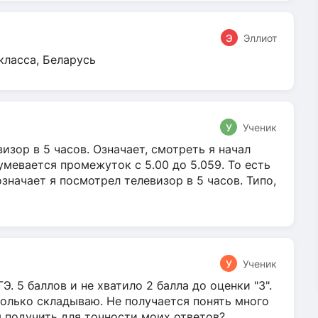
Э
Эллиот
класса, Беларусь
У
Ученик
зор в 5 часов. Означает, смотреть я начал
умевается промежуток с 5.00 до 5.059. То есть
 означает я посмотрел телевизор в 5 часов. Типо,
У
Ученик
Э. 5 баллов и не хватило 2 балла до оценки "3".
олько складываю. Не получается понять много
я подучить для точности моих ответов?