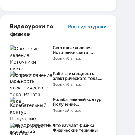
Видеоуроки по
Все видеоуроки
физике
Световые явления.
Источники света.
Распространение света
Физика
8 класс
Работа и мощность
электрического тока.
Работа тока
Физика
8 класс
Колебательный контур.
Получение
электромагнитных
Физика
9 класс
колебаний
Что изучает физика.
Физические термины