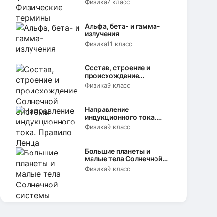
Физика
7 класс
Альфа, бета- и гамма-
излучения
Физика
11 класс
Состав, строение и
происхождение
Солнечной системы
Физика
9 класс
Направление
индукционного тока.
Правило Ленца
Физика
9 класс
Большие планеты и
малые тела Солнечной
системы
Физика
9 класс