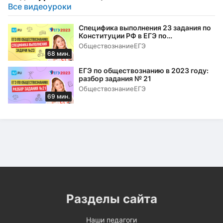
Все видеоуроки
Специфика выполнения 23 задания по
Конституции РФ в ЕГЭ по
обществознанию в 2023 году
Обществознание
ЕГЭ
68 мин.
ЕГЭ по обществознанию в 2023 году:
разбор задания № 21
Обществознание
ЕГЭ
69 мин.
Разделы сайта
Наши педагоги