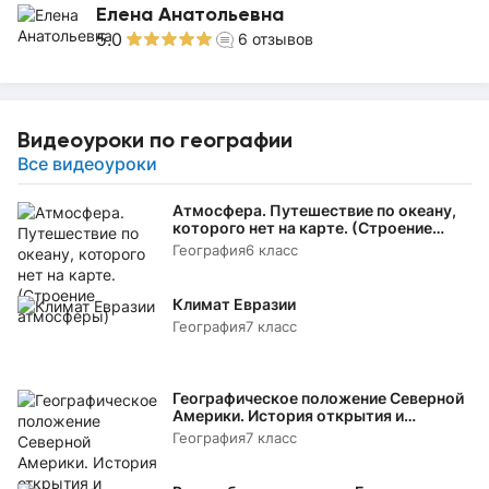
Елена Анатольевна
5.0
6
отзывов
Видеоуроки по географии
Все видеоуроки
Атмосфера. Путешествие по океану,
которого нет на карте. (Строение
атмосферы)
География
6 класс
Климат Евразии
География
7 класс
Географическое положение Северной
Америки. История открытия и
исследования
География
7 класс