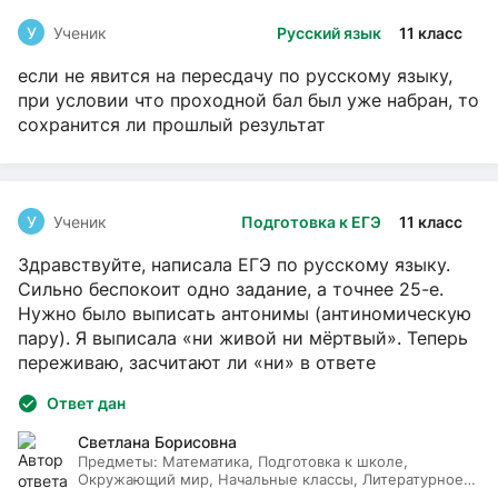
У
Ученик
Русский язык
11 класс
если не явится на пересдачу по русскому языку,
при условии что проходной бал был уже набран, то
сохранится ли прошлый результат
У
Ученик
Подготовка к ЕГЭ
11 класс
Здравствуйте, написала ЕГЭ по русскому языку.
Сильно беспокоит одно задание, а точнее 25-е.
Нужно было выписать антонимы (антиномическую
пару). Я выписала «ни живой ни мёртвый». Теперь
переживаю, засчитают ли «ни» в ответе
Ответ дан
Светлана Борисовна
Предметы:
Математика, Подготовка к школе,
Окружающий мир, Начальные классы, Литературное
чтение, Русский язык