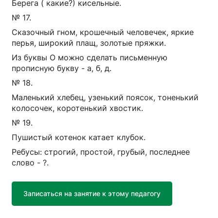
Берега ( какие?) кисельные.
№ 17.
Сказочный гном, крошечный человечек, яркие
перья, широкий плащ, золотые пряжки.
Из буквы О можно сделать письменную
прописную букву - а, б, д.
№ 18.
Маленький хлебец, узенький поясок, тоненький
колосочек, коротенький хвостик.
№ 19.
Пушистый котенок катает клубок.
Ребусы: строгий, простой, грубый, последнее
слово - ?.
Записаться на занятие к этому педагогу